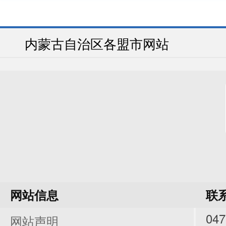
内蒙古自治区各盟市网站
财政预
部门
2
决算
决算
网站信息
联
047
网站声明