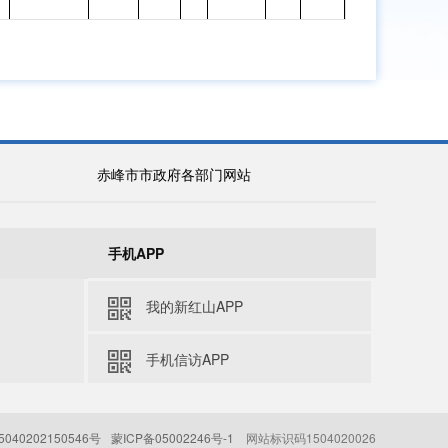
赤峰市市政府各部门网站
体
公开渠道和载
公开对象
公开方式
公开层级
体
全社
特定
主
依申请
县
乡、
会
群众
动
公开
级
村级
手机APP
门
■政府网站
√
√
√
■财政部门网
我的新红山APP
站公开平台
■政府公报
手机信访APP
门
■政府网站
040202150546号
蒙ICP备05002246号-1
网站标识码1504020026