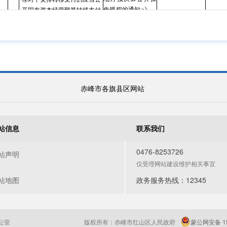
作规程的通知>》、
开国有资本经营预算转移支付
《财政部关于印发<
表。
地方政府债务信息
公开办法
社会保险基金预算：
①社
（试行）
>的通知》
会保险基金收入表。②社会保
等法律法规和文件
险基金支出表。
规定
赤峰市各旗县区网站
事项
公开内容（要素）
公开依据
公开时限
公开主
二级
事项
站信息
联系我们
地方一般公共预算、政府性
《预算法》、《中
本级人民代
财政部
基金预算、国有资本经营预算和
华人民共和国政府
表大会或其常务
0476-8253726
站声明
社会保险基金预算报表中涉及本
信息公开条例》、
委员会批准后
20
仅受理网站建设维护相关事宜
级支出的，应当公开到功能分类
《财政部关于印发
<
日内
项级科目。本级一般公共预算基
地方预决算公开操
站地图
政务服务热线：12345
本支出应当公开到经济性质分类
作规程的通知>》、
款级科目，专项转移支付应当分
《财政部关于印发<
地区、分项目公开。
地方政府债务信息
本级人民代
财政部
对财政转移支付安排、举借
公开办法
公室
版权所有：赤峰市红山区人民政府
蒙公网安备 15