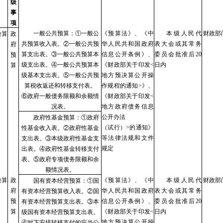
级
事
项
一般公共预算：
①一般公
《预算法》、《中
本级人民代
财政部
决算
政
共预算收入表。②一般公共预
华人民共和国政府
表大会或其常务
府
算支出表。③一般公共预算本
信息公开条例》、
委员会批准后
20
预
级支出表。④一般公共预算本
《财政部关于印发
<
日内
算
级基本支出表。⑤一般公共预
地方预决算公开操
算税收返还和转移支付表。
作规程的通知>》、
⑥政府一般债务限额和余额情
《财政部关于印发<
况表。
地方政府债务信息
公开办法
政府性基金预算：
①政府
（试行）
>的通知》
性基金收入表。②政府性基金
等法律法规和文件
支出表。③本级政府性基金支
规定
出表。④政府性基金转移支付
表。⑤政府专项债务限额和余
额情况表。
决算
政
《预算法》、《中
本级人民代
财政部
国有资本经营预算：
①国
府
华人民共和国政府
表大会或其常务
有资本经营预算收入表。②国
预
信息公开条例》、
委员会批准后
20
有资本经营预算支出表。③本
算
《财政部关于印发
<
日内
级国有资本经营预算支出表。
地方预决算公开操
④对下安排转移支付的应当公