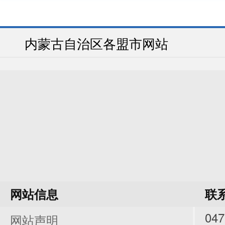
内蒙古自治区各盟市网站
财政预
部门
2
决算
决算
网站信息
联
047
网站声明